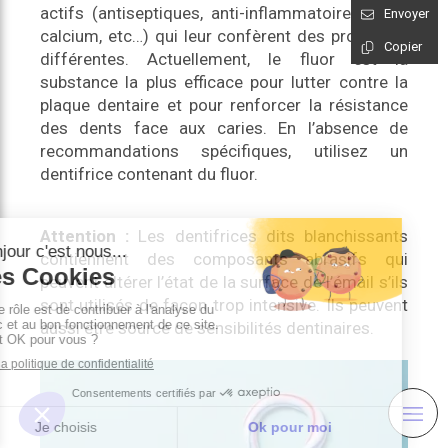
actifs (antiseptiques, anti-inflammatoires, fluor,
Envoyer
calcium, etc…) qui leur confèrent des propriétés
Copier
différentes. Actuellement, le fluor est la
substance la plus efficace pour lutter contre la
plaque dentaire et pour renforcer la résistance
des dents face aux caries. En l’absence de
recommandations spécifiques, utilisez un
dentifrice contenant du fluor.
Attention :
Les dentifrices dits blanchissants
contiennent des composants abrasifs qui
peuvent altérer l’état de la surface de l’émail s’ils
sont utilisés de façon trop intensive. Ils peuvent
aussi être source de sensibilités dentinaires.